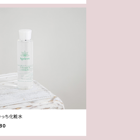
りっち化粧水
80