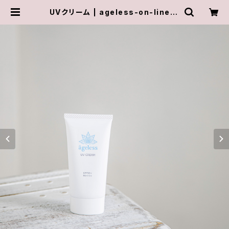
UVクリーム | ageless-on-line-s
tore